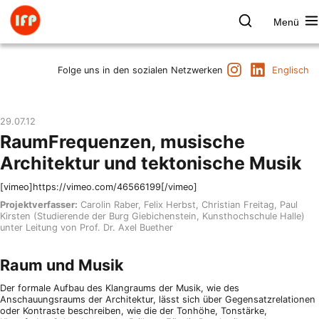
Zum
Inhalt
Menü
springen
Farbpsychologie
Suchen
Instagram
LinkedIn
Termine
Folge uns in den sozialen Netzwerken
Englisch
Produkt & Marke
Raum & Gesundheit
29.07.12
Kunst & Kultur
RaumFrequenzen, musische
Vorträge & Publikationen
Architektur und tektonische Musik
Institut
[vimeo]https://vimeo.com/46566199[/vimeo]
Axel Buether
Projektverfasser:
Carolin Raber, Felix Herbst, Christian Freitag, Paul
Kirsten (Studierende der Burg Giebichenstein, Kunsthochschule Halle)
Kontakt
unter Leitung von Prof. Dr. Axel Buether
Raum und Musik
Der formale Aufbau des Klangraums der Musik, wie des
Anschauungsraums der Architektur, lässt sich über Gegensatzrelationen
oder Kontraste beschreiben, wie die der Tonhöhe, Tonstärke,