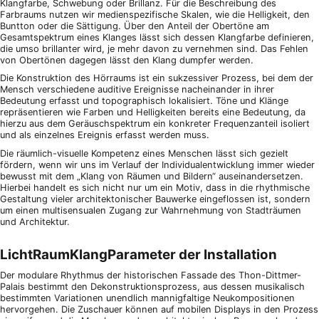
Klangfarbe, Schwebung oder Brillanz. Für die Beschreibung des
Farbraums nutzen wir medienspezifische Skalen, wie die Helligkeit, den
Buntton oder die Sättigung. Über den Anteil der Obertöne am
Gesamtspektrum eines Klanges lässt sich dessen Klangfarbe definieren,
die umso brillanter wird, je mehr davon zu vernehmen sind. Das Fehlen
von Obertönen dagegen lässt den Klang dumpfer werden.
Die Konstruktion des Hörraums ist ein sukzessiver Prozess, bei dem der
Mensch verschiedene auditive Ereignisse nacheinander in ihrer
Bedeutung erfasst und topographisch lokalisiert. Töne und Klänge
repräsentieren wie Farben und Helligkeiten bereits eine Bedeutung, da
hierzu aus dem Geräuschspektrum ein konkreter Frequenzanteil isoliert
und als einzelnes Ereignis erfasst werden muss.
Die räumlich-visuelle Kompetenz eines Menschen lässt sich gezielt
fördern, wenn wir uns im Verlauf der Individualentwicklung immer wieder
bewusst mit dem „Klang von Räumen und Bildern“ auseinandersetzen.
Hierbei handelt es sich nicht nur um ein Motiv, dass in die rhythmische
Gestaltung vieler architektonischer Bauwerke eingeflossen ist, sondern
um einen multisensualen Zugang zur Wahrnehmung von Stadträumen
und Architektur.
LichtRaumKlangParameter der Installation
Der modulare Rhythmus der historischen Fassade des Thon-Dittmer-
Palais bestimmt den Dekonstruktionsprozess, aus dessen musikalisch
bestimmten Variationen unendlich mannigfaltige Neukompositionen
hervorgehen. Die Zuschauer können auf mobilen Displays in den Prozess