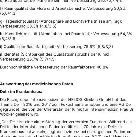
e) Raumqualität der Patientenzimmer: Verbesserung 39% (5,7/4,1)
f) Raumqualität der Flure und Arbeitsbereiche: Verbesserung 30,2%
(5,6/4,3)
g) Tageslichtqualität (Atmosphäre und Lichtverhältnisse am Tag):
Verbesserung 33,3% (4,8/3,6)
h) Kunstlichtqualität (Atmosphäre bei Raumlicht): Verbesserung 54,3%
(5,4/3,5)
i) Qualität der Raumfarbigkeit: Verbesserung 75,6% (5,8/3,3)
j) Identität (Sichtbarkeit des Qualitätsanspruchs der Klinik):
Verbesserung 26,7% (5,7/4,5)
Durchschnittliche Verbesserung der Raumfaktoren: 40,8%
Auswertung der medizinischen Daten
Delir im Krankenhaus:
Die Fachgruppe Intensivmedizin der HELIOS Kliniken GmbH hat das
Thema Delir 2016 und 2017 zum Fokusthema erhoben und eine AG Delir
gegründet, die von der Chefärztin der Klinik für Intensivmedizin Frau Dr.
Wöbker geleitet wird.
„Das Delir ist eine akute Störung der zerebralen Funktion. Während ein
Drittel der internistischen Patienten älter als 70 Jahre ein Delir im
Krankenhaus entwickeln, liegt die Inzidenz bei chirurgischen Patienten
abhängig vom durchgeführten Eingriff zwischen 5,1 % nach kleineren