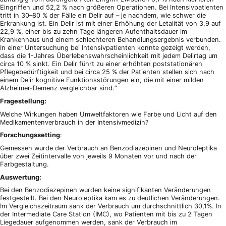
Eingriffen und 52,2 % nach größeren Operationen. Bei Intensivpatienten
tritt in 30–80 % der Fälle ein Delir auf – je nachdem, wie schwer die
Erkrankung ist. Ein Delir ist mit einer Erhöhung der Letalität von 3,9 auf
22,9 %, einer bis zu zehn Tage längeren Aufenthaltsdauer im
Krankenhaus und einem schlechteren Behandlungsergebnis verbunden.
In einer Untersuchung bei Intensivpatienten konnte gezeigt werden,
dass die 1-Jahres Überlebenswahrscheinlichkeit mit jedem Delirtag um
circa 10 % sinkt. Ein Delir führt zu einer erhöhten poststationären
Pflegebedürftigkeit und bei circa 25 % der Patienten stellen sich nach
einem Delir kognitive Funktionsstörungen ein, die mit einer milden
Alzheimer-Demenz vergleichbar sind.“
Fragestellung:
Welche Wirkungen haben Umweltfaktoren wie Farbe und Licht auf den
Medikamentenverbrauch in der Intensivmedizin?
Forschungssetting
:
Gemessen wurde der Verbrauch an Benzodiazepinen und Neuroleptika
über zwei Zeitintervalle von jeweils 9 Monaten vor und nach der
Farbgestaltung.
Auswertung:
Bei den Benzodiazepinen wurden keine signifikanten Veränderungen
festgestellt. Bei den Neuroleptika kam es zu deutlichen Veränderungen.
Im Vergleichszeitraum sank der Verbrauch um durchschnittlich 30,1%. In
der Intermediate Care Station (IMC), wo Patienten mit bis zu 2 Tagen
Liegedauer aufgenommen werden, sank der Verbrauch im