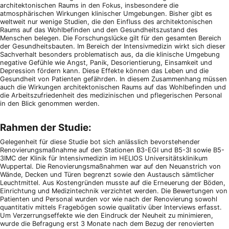
architektonischen Raums in den Fokus, insbesondere die
atmosphärischen Wirkungen klinischer Umgebungen. Bisher gibt es
weltweit nur wenige Studien, die den Einfluss des architektonischen
Raums auf das Wohlbefinden und den Gesundheitszustand des
Menschen belegen. Die Forschungslücke gilt für den gesamten Bereich
der Gesundheitsbauten. Im Bereich der Intensivmedizin wirkt sich dieser
Sachverhalt besonders problematisch aus, da die klinische Umgebung
negative Gefühle wie Angst, Panik, Desorientierung, Einsamkeit und
Depression fördern kann. Diese Effekte können das Leben und die
Gesundheit von Patienten gefährden. In diesem Zusammenhang müssen
auch die Wirkungen architektonischen Raums auf das Wohlbefinden und
die Arbeitszufriedenheit des medizinischen und pflegerischen Personal
in den Blick genommen werden.
Rahmen der Studie:
Gelegenheit für diese Studie bot sich anlässlich bevorstehender
Renovierungsmaßnahme auf den Stationen B3-EGI und B5-3I sowie B5-
3IMC der Klinik für Intensivmedizin im HELIOS Universitätsklinikum
Wuppertal. Die Renovierungsmaßnahmen war auf den Neuanstrich von
Wände, Decken und Türen begrenzt sowie den Austausch sämtlicher
Leuchtmittel. Aus Kostengründen musste auf die Erneuerung der Böden,
Einrichtung und Medizintechnik verzichtet werden. Die Bewertungen von
Patienten und Personal wurden vor wie nach der Renovierung sowohl
quantitativ mittels Fragebögen sowie qualitativ über Interviews erfasst.
Um Verzerrungseffekte wie den Eindruck der Neuheit zu minimieren,
wurde die Befragung erst 3 Monate nach dem Bezug der renovierten