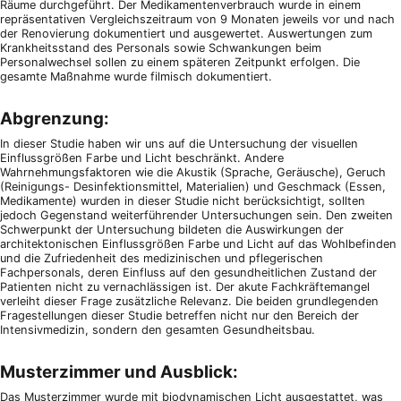
Räume durchgeführt. Der Medikamentenverbrauch wurde in einem
repräsentativen Vergleichszeitraum von 9 Monaten jeweils vor und nach
der Renovierung dokumentiert und ausgewertet. Auswertungen zum
Krankheitsstand des Personals sowie Schwankungen beim
Personalwechsel sollen zu einem späteren Zeitpunkt erfolgen. Die
gesamte Maßnahme wurde filmisch dokumentiert.
Abgrenzung:
In dieser Studie haben wir uns auf die Untersuchung der visuellen
Einflussgrößen Farbe und Licht beschränkt. Andere
Wahrnehmungsfaktoren wie die Akustik (Sprache, Geräusche), Geruch
(Reinigungs- Desinfektionsmittel, Materialien) und Geschmack (Essen,
Medikamente) wurden in dieser Studie nicht berücksichtigt, sollten
jedoch Gegenstand weiterführender Untersuchungen sein. Den zweiten
Schwerpunkt der Untersuchung bildeten die Auswirkungen der
architektonischen Einflussgrößen Farbe und Licht auf das Wohlbefinden
und die Zufriedenheit des medizinischen und pflegerischen
Fachpersonals, deren Einfluss auf den gesundheitlichen Zustand der
Patienten nicht zu vernachlässigen ist. Der akute Fachkräftemangel
verleiht dieser Frage zusätzliche Relevanz. Die beiden grundlegenden
Fragestellungen dieser Studie betreffen nicht nur den Bereich der
Intensivmedizin, sondern den gesamten Gesundheitsbau.
Musterzimmer und Ausblick:
Das Musterzimmer wurde mit biodynamischen Licht ausgestattet, was