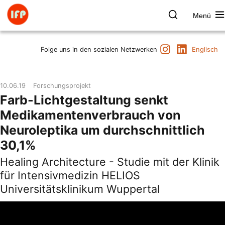
Zum
Inhalt
Menü
springen
Farbpsychologie
Suchen
Instagram
LinkedIn
Termine
Folge uns in den sozialen Netzwerken
Englisch
Produkt & Marke
Raum & Gesundheit
10.06.19
Forschungsprojekt
Kunst & Kultur
Farb-Lichtgestaltung senkt
Vorträge & Publikationen
Medikamentenverbrauch von
Institut
Neuroleptika um durchschnittlich
Axel Buether
30,1%
Kontakt
Healing Architecture - Studie mit der Klinik
für Intensivmedizin HELIOS
Universitätsklinikum Wuppertal