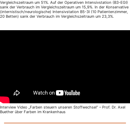
Vergleichszeitraum um 51%. Auf der Operativen Intensivstation (B3-EGI)
sank der Verbrauch im Vergleichszeitraum um 15,9%. In der Konservative
(internistisch/neurologische) Intensivstation B5-3I (10 Patientenzimmer,
20 Betten) sank der Verbrauch im Vergleichszeitraum um 23,3%.
Interview Video „Farben steuern unseren Stoffwechsel“ – Prof. Dr. Axel
Buether über Farben im Krankenhaus