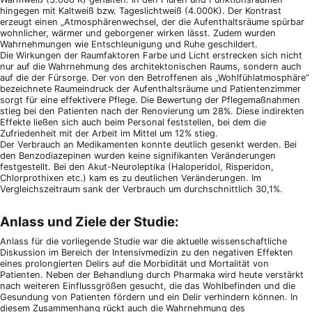
hingegen mit Kaltweiß bzw. Tageslichtweiß (4.000K). Der Kontrast
erzeugt einen „Atmosphärenwechsel, der die Aufenthaltsräume spürbar
wohnlicher, wärmer und geborgener wirken lässt. Zudem wurden
Wahrnehmungen wie Entschleunigung und Ruhe geschildert.
Die Wirkungen der Raumfaktoren Farbe und Licht erstrecken sich nicht
nur auf die Wahrnehmung des architektonischen Raums, sondern auch
auf die der Fürsorge. Der von den Betroffenen als „Wohlfühlatmosphäre“
bezeichnete Raumeindruck der Aufenthaltsräume und Patientenzimmer
sorgt für eine effektivere Pflege. Die Bewertung der Pflegemaßnahmen
stieg bei den Patienten nach der Renovierung um 28%. Diese indirekten
Effekte ließen sich auch beim Personal feststellen, bei dem die
Zufriedenheit mit der Arbeit im Mittel um 12% stieg.
Der Verbrauch an Medikamenten konnte deutlich gesenkt werden. Bei
den Benzodiazepinen wurden keine signifikanten Veränderungen
festgestellt. Bei den Akut-Neuroleptika (Haloperidol, Risperidon,
Chlorprothixen etc.) kam es zu deutlichen Veränderungen. Im
Vergleichszeitraum sank der Verbrauch um durchschnittlich 30,1%.
Anlass und Ziele der Studie:
Anlass für die vorliegende Studie war die aktuelle wissenschaftliche
Diskussion im Bereich der Intensivmedizin zu den negativen Effekten
eines prolongierten Delirs auf die Morbidität und Mortalität von
Patienten. Neben der Behandlung durch Pharmaka wird heute verstärkt
nach weiteren Einflussgrößen gesucht, die das Wohlbefinden und die
Gesundung von Patienten fördern und ein Delir verhindern können. In
diesem Zusammenhang rückt auch die Wahrnehmung des