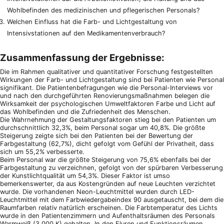
Wohlbefinden des medizinischen und pflegerischen Personals?
Welchen Einfluss hat die Farb- und Lichtgestaltung von
Intensivstationen auf den Medikamentenverbrauch?
Zusammenfassung der Ergebnisse:
Die im Rahmen qualitativer und quantitativer Forschung festgestellten
Wirkungen der Farb- und Lichtgestaltung sind bei Patienten wie Personal
signifikant. Die Patientenbefragungen wie die Personal-Interviews vor
und nach den durchgeführten Renovierungsmaßnahmen belegen die
Wirksamkeit der psychologischen Umweltfaktoren Farbe und Licht auf
das Wohlbefinden und die Zufriedenheit des Menschen.
Die Wahrnehmung der Gestaltungsfaktoren stieg bei den Patienten um
durchschnittlich 32,3%, beim Personal sogar um 40,8%. Die größte
Steigerung zeigte sich bei den Patienten bei der Bewertung der
Farbgestaltung (62,7%), dicht gefolgt vom Gefühl der Privatheit, dass
sich um 55,2% verbesserte.
Beim Personal war die größte Steigerung von 75,6% ebenfalls bei der
Farbgestaltung zu verzeichnen, gefolgt von der spürbaren Verbesserung
der Kunstlichtqualität um 54,3%. Dieser Faktor ist umso
bemerkenswerter, da aus Kostengründen auf neue Leuchten verzichtet
wurde. Die vorhandenen Neon-Leuchtmittel wurden durch LED-
Leuchtmittel mit dem Farbwiedergabeindex 90 ausgetauscht, bei dem die
Raumfarben relativ natürlich erscheinen. Die Farbtemperatur des Lichts
wurde in den Patientenzimmern und Aufenthaltsräumen des Personals
Warmweiß (3.000 K) gehalten. In den Fluren und Funktionsräumen