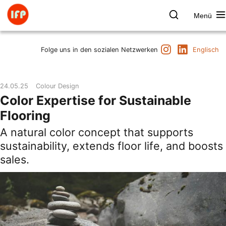
Zum
Inhalt
Menü
springen
Farbpsychologie
Suchen
Instagram
LinkedIn
Termine
Folge uns in den sozialen Netzwerken
Englisch
Produkt & Marke
Raum & Gesundheit
24.05.25
Colour Design
Kunst & Kultur
Color Expertise for Sustainable
Vorträge & Publikationen
Flooring
Institut
A natural color concept that supports
Axel Buether
sustainability, extends floor life, and boosts
Kontakt
sales.