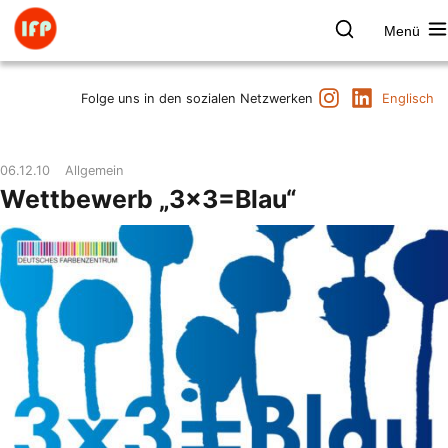
Zum
Inhalt
Menü
springen
Farbpsychologie
Suchen
Instagram
LinkedIn
Termine
Folge uns in den sozialen Netzwerken
Englisch
Produkt & Marke
Raum & Gesundheit
06.12.10
Allgemein
Kunst & Kultur
Wettbewerb „3×3=Blau“
Vorträge & Publikationen
Institut
Axel Buether
Kontakt