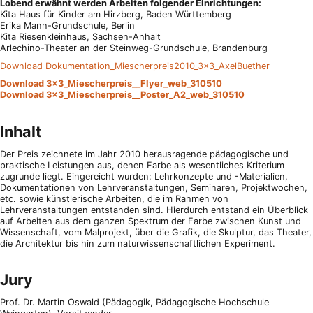
Lobend erwähnt werden Arbeiten folgender Einrichtungen:
Kita Haus für Kinder am Hirzberg, Baden Württemberg
Erika Mann-Grundschule, Berlin
Kita Riesenkleinhaus, Sachsen-Anhalt
Arlechino-Theater an der Steinweg-Grundschule, Brandenburg
Download Dokumentation_Miescherpreis2010_3x3_AxelBuether
Download 3x3_Miescherpreis__Flyer_web_310510
Download 3x3_Miescherpreis__Poster_A2_web_310510
Inhalt
Der Preis zeichnete im Jahr 2010 herausragende pädagogische und
praktische Leistungen aus, denen Farbe als wesentliches Kriterium
zugrunde liegt. Eingereicht wurden: Lehrkonzepte und -Materialien,
Dokumentationen von Lehrveranstaltungen, Seminaren, Projektwochen,
etc. sowie künstlerische Arbeiten, die im Rahmen von
Lehrveranstaltungen entstanden sind. Hierdurch entstand ein Überblick
auf Arbeiten aus dem ganzen Spektrum der Farbe zwischen Kunst und
Wissenschaft, vom Malprojekt, über die Grafik, die Skulptur, das Theater,
die Architektur bis hin zum naturwissenschaftlichen Experiment.
Jury
Prof. Dr. Martin Oswald (Pädagogik, Pädagogische Hochschule