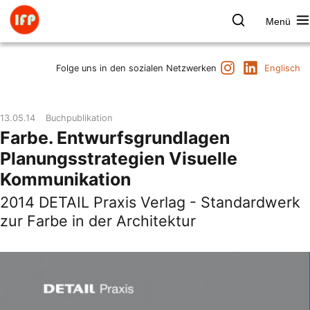
Zum
Inhalt
Menü
springen
Farbpsychologie
Suchen
Instagram
LinkedIn
Termine
Folge uns in den sozialen Netzwerken
Englisch
Produkt & Marke
Raum & Gesundheit
13.05.14
Buchpublikation
Kunst & Kultur
Farbe. Entwurfsgrundlagen
Vorträge & Publikationen
Planungsstrategien Visuelle
Institut
Kommunikation
Axel Buether
2014 DETAIL Praxis Verlag - Standardwerk
Kontakt
zur Farbe in der Architektur