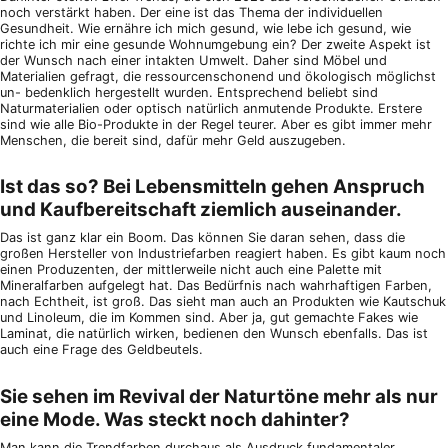
noch verstärkt haben. Der eine ist das Thema der individuellen
Gesundheit. Wie ernähre ich mich gesund, wie lebe ich gesund, wie
richte ich mir eine gesunde Wohnumgebung ein? Der zweite Aspekt ist
der Wunsch nach einer intakten Umwelt. Daher sind Möbel und
Materialien gefragt, die ressourcenschonend und ökologisch möglichst
un- bedenklich hergestellt wurden. Entsprechend beliebt sind
Naturmaterialien oder optisch natürlich anmutende Produkte. Erstere
sind wie alle Bio-Produkte in der Regel teurer. Aber es gibt immer mehr
Menschen, die bereit sind, dafür mehr Geld auszugeben.
Ist das so? Bei Lebensmitteln gehen Anspruch
und Kaufbereitschaft ziemlich auseinander.
Das ist ganz klar ein Boom. Das können Sie daran sehen, dass die
großen Hersteller von Industriefarben reagiert haben. Es gibt kaum noch
einen Produzenten, der mittlerweile nicht auch eine Palette mit
Mineralfarben aufgelegt hat. Das Bedürfnis nach wahrhaftigen Farben,
nach Echtheit, ist groß. Das sieht man auch an Produkten wie Kautschuk
und Linoleum, die im Kommen sind. Aber ja, gut gemachte Fakes wie
Laminat, die natürlich wirken, bedienen den Wunsch ebenfalls. Das ist
auch eine Frage des Geldbeutels.
Sie sehen im Revival der Naturtöne mehr als nur
eine Mode. Was steckt noch dahinter?
Man kann die Trendfarben durchaus als Ausdruck fundamentaler