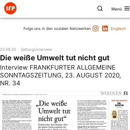
Zum
Inhalt
Menü
springen
Farbpsychologie
Suchen
Instagram
LinkedIn
Termine
Folge uns in den sozialen Netzwerken
Englisch
Produkt & Marke
Raum & Gesundheit
23.08.20
Zeitungsinterview
Kunst & Kultur
Die weiße Umwelt tut nicht gut
Vorträge & Publikationen
Interview FRANKFURTER ALLGEMEINE
Institut
SONNTAGSZEITUNG, 23. AUGUST 2020,
Axel Buether
NR. 34
Kontakt