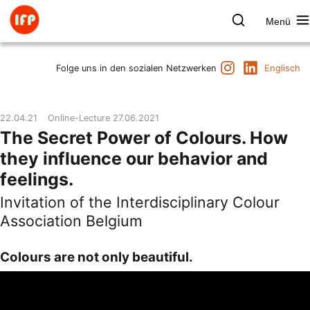
Zum
Inhalt
Menü
springen
Farbpsychologie
Suchen
Instagram
LinkedIn
Termine
Folge uns in den sozialen Netzwerken
Englisch
Produkt & Marke
Raum & Gesundheit
22.04.21
Online-Lecture 27.06.2021
Kunst & Kultur
The Secret Power of Colours. How
Vorträge & Publikationen
they influence our behavior and
Institut
feelings.
Axel Buether
Invitation of the Interdisciplinary Colour
Kontakt
Association Belgium
Colours are not only beautiful.