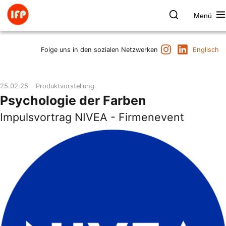
Zum
Inhalt
Menü
springen
Farbpsychologie
Suchen
Instagram
LinkedIn
Termine
Folge uns in den sozialen Netzwerken
Englisch
Produkt & Marke
Raum & Gesundheit
25.02.25
Produktvorstellung
Kunst & Kultur
Psychologie der Farben
Vorträge & Publikationen
Impulsvortrag NIVEA - Firmenevent
Institut
Axel Buether
Kontakt