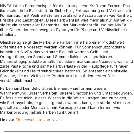
NIVEA ist ein Paradebeispiel für die strategische Kraft von Farben: Das
ikonische, tiefe Blau steht für Sicherheit, Entspannung und Vertrauen. In
Kombination mit Weiß entstehen zusätzliche Assoziationen wie Reinheit,
Frische und Leichtigkeit. Diese Farbwahl ist weit mehr als nur Ästhetik –
sie ist ein essenzieller Bestandteil der Markenidentität und hat NIVEA
über Generationen hinweg als Synonym für Pflege und Verlässlichkeit
etabliert.
Gleichzeitig zeigt die Marke, wie Farben innerhalb einer Produktwelt
differenziert eingesetzt werden können: Für Sonnenschutzprodukte
kombiniert NIVEA das vertraute Blau mit warmen Gelb- und
Orangetönen, um Schutz und Sommerlichkeit zu signalisieren.
Männerpflegeprodukte erhalten dunklere, markantere Nuancen, während
zarte Pastelltöne und sanfte Farbverläufe in der Hautpflege für Frauen
Leichtigkeit und Hautfreundlichkeit betonen. So entsteht eine visuelle
Sprache, die die Vielfalt der Produktpalette auf den ersten Blick
verständlich macht.
Farben sind kein dekoratives Element – sie formen unsere
Wahrnehmung, unser Verhalten, unsere Emotionen und Entscheidungen.
Es fasziniert mich, dieses Wissen in die Welt zu tragen und zu zeigen,
wie Farbpsychologie gezielt genutzt werden kann, um starke Marken zu
gestalten. Jeder Mensch ist ein Farbexperte und kann lernen, wie
Markenbindung mittels Farben funktioniert.
Link zur
Firmenwebsite von Nivea