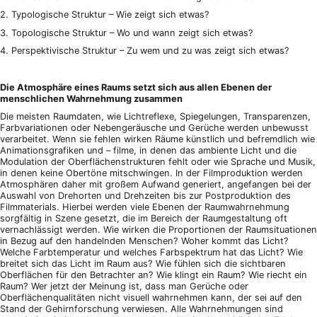
2. Typologische Struktur – Wie zeigt sich etwas?
3. Topologische Struktur – Wo und wann zeigt sich etwas?
4. Perspektivische Struktur – Zu wem und zu was zeigt sich etwas?
Die Atmosphäre eines Raums setzt sich aus allen Ebenen der
menschlichen Wahrnehmung zusammen
Die meisten Raumdaten, wie Lichtreflexe, Spiegelungen, Transparenzen,
Farbvariationen oder Nebengeräusche und Gerüche werden unbewusst
verarbeitet. Wenn sie fehlen wirken Räume künstlich und befremdlich wie
Animationsgrafiken und – filme, in denen das ambiente Licht und die
Modulation der Oberflächenstrukturen fehlt oder wie Sprache und Musik,
in denen keine Obertöne mitschwingen. In der Filmproduktion werden
Atmosphären daher mit großem Aufwand generiert, angefangen bei der
Auswahl von Drehorten und Drehzeiten bis zur Postproduktion des
Filmmaterials. Hierbei werden viele Ebenen der Raumwahrnehmung
sorgfältig in Szene gesetzt, die im Bereich der Raumgestaltung oft
vernachlässigt werden. Wie wirken die Proportionen der Raumsituationen
in Bezug auf den handelnden Menschen? Woher kommt das Licht?
Welche Farbtemperatur und welches Farbspektrum hat das Licht? Wie
breitet sich das Licht im Raum aus? Wie fühlen sich die sichtbaren
Oberflächen für den Betrachter an? Wie klingt ein Raum? Wie riecht ein
Raum? Wer jetzt der Meinung ist, dass man Gerüche oder
Oberflächenqualitäten nicht visuell wahrnehmen kann, der sei auf den
Stand der Gehirnforschung verwiesen. Alle Wahrnehmungen sind