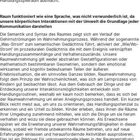
Handlungsspielraum ausmacht.
Raum funktioniert wie eine Sprache, was nicht verwunderlich ist, da
unsere körperlichen Interaktionen mit der Umwelt die Grundlage jeder
Kommunikation darstellen
Die Semantik und Syntax des Raumes zeigt sich am Verlauf der
Gehirnströmungen im Wahrnehmungsprozess. Während der sogenannte
„Was-Strom“ zum semantischen Gedächtnis führt, aktiviert der „Wie/Wo-
Strom“ im prozeduralen Gedächtnis die mit dem Ereignis verknüpften
Handlungszusammenhänge und Verhaltenszustände. Unsere
Raumwahrnehmung gilt weder abstrakten Gestaltfigurationen oder
mathematisch bestimmbaren Geometrien, sondern den emotional
wirksamen und kognitiv bedeutsamen Teilen der äußeren
Erlebnissituation, die ein sinnvolles Ganzes bilden. Raumwahrnehmung
folgt dem Prinzip der Wahrscheinlichkeit, was sich am Lernprozess von
Kindern gut beobachten lässt. Aus dem Gebrauch der Dinge und der
Entdeckung unserer Interaktionsmöglichkeiten entwickeln sich
Handlungsroutinen, weshalb wir kaum noch bemerken, dass es sich bei
der Raumwahrnehmung um einen Aneignungsprozess handelt. Ein kurzer
Blick reicht meist aus, um uns zu orientieren, das Handlungspotenzial zu
erkennen und ein Urteil zu bilden. Kinder erleben, dass ihnen die Räume
ihrer Umgebung zunehmend mitteilen, wie sich die Dinge um sie herum
verhalten und wozu sie diese gebrauchen können. Als Erwachsene
spüren wir die Erweiterung unserer Wahrnehmungsfähigkeiten in dieser
Weise, sobald wir fremde unbekannte Räume betreten, uns auf neue
Erfahrungen einlassen und herausfordernde Aktivitäten ausprobieren.
Das ist ein Plädoyer für unkonventionelle Ideen in der Raumgestaltung,