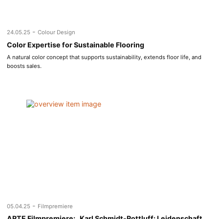
-
24.05.25
Colour Design
Color Expertise for Sustainable Flooring
A natural color concept that supports sustainability, extends floor life, and
boosts sales.
-
05.04.25
Filmpremiere
ARTE Filmpremiere: „Karl Schmidt-Rottluff: Leidenschaft