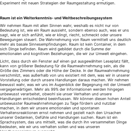
Experiment mit neuen Strategien der Raumgestaltung ermutigen.
Raum ist ein Welterkenntnis- und Weltbeschreibungssystem
Wir nehmen Raum mit allen Sinnen wahr, weshalb es nicht nur von
Bedeutung ist, wie ein Raum aussieht, sondern ebenso auch, was er uns
sagt, wie er sich anfühlt, wie er klingt, riecht, schmeckt oder unsere
Bewegungen steuert. Die Wahrnehmung von Raum vermittelt uns deutlich
mehr als basale Sinnesempfindungen. Raum ist kein Container, in dem
sich Dinge befinden. Raum wird gebildet durch die Summe der
emotionalen und kognitiven Beziehungen, die wir zur Umwelt eingehen.
Licht, dass durch ein Fenster auf einen gut ausgewählten Leseplatz fällt,
kann von größerer Bedeutung für die Raumwahrnehmung sein, als die
Größe des Zimmers oder die Höhe der Decke. In der Raumwahrnehmung
verschmilzt, was außerhalb von uns existiert mit dem, was wir in unserer
Vorstellung oder durch unsere Handlungen daraus machen. Wir nehmen
bewusst wahr, was wir uns im Augenblick der Begegnung mit der Umwelt
vergegenwärtigen. Mehr als 99% der Informationen werden hingegen
unbewusst verarbeitet, obwohl sie unser Verhalten und unsere
Handlungen entscheidend beeinflussen. Wir können diesen hohen Anteil
unbewusster Raumwahrnehmungen zu Tage fördern und nutzbar
machen, in dem wir unsere emotionalen und spontanen
Verhaltensreaktionen ernst nehmen und gezielt nach den Ursachen
unserer Gedanken, Gefühle und Handlungen suchen. Raum ist ein
Sprachsystem, das uns mitteilt, was die durch ihn versammelten Dinge
bedeuten, wie wir uns verhalten sollen und was unseren