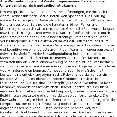
Alle Wahrnehmungen und Vorstellungen unserer Existenz in der
Umwelt sind räumlich und zeitlich strukturiert
Das entspricht der Natur unserer Sinneserfahrungen, die das Gehirn in
einem Gedächtnismodell der äußeren Welt speichert. Die Ordnung
unserer Erfahrungen im Gedächtnis folgt dem Prinzip größtmöglichen
Handlungserfolgs. Es sind die erkannten Irrtümer, Fehler und
Misserfolge, durch die wir lernen, da das Gehirn die Raumvorstellungen
unwillkürlich korrigiert und erweitert. Werden Gedächtnisareale durch
Alter, Krankheiten oder Unfälle beeinträchtigt, verändert sich unser
Vorstellungsraum auf die gleiche Weise wie der Wahrnehmungsraum.
Andersherum können wir unseren Vorstellungsraum durch die sinnliche
und kognitive Auseinandersetzung mit dem Wahrnehmungsraum gezielt
entwickeln. Jede Form der Umweltgestaltung hat daher direkte
Konsequenzen für die Strukturen unseres Gehirns. Der Kulturraum
vermittelt uns die Gebrauchsanweisung seiner Benutzung. Wir nehmen
wahr, wohin wir uns orientieren müssen, wie wir Dinge benutzen oder mit
was wir interagieren können. Ästhetische Begriffe wie Schönheit
besitzen eine entwicklungsdynamische Relevanz, da sie nicht allein
unserem Wohlgefallen dienen, sondern Gradmesser kultureller
Leistungen und Bildung sind. Der Begriff „Kulturelle Evolution“ ist keine
Metapher, sondern das Kennzeichen unserer Spezies, die sich nicht
mehr nur ihrem Lebensraum perfekt anpasst, sondern diesen nach ihren
Bedürfnissen gestaltet und sich hierdurch selbst fortentwickelt. Die
Raumwahrnehmung initiiert und fördert einen generationsübergreifenden
Lernprozess, der stetiger Erneuerung bedarf und daher niemals
abgeschlossen sein kann. Junge Menschen nehmen war, wie
Gesellschaft funktioniert und wo sie versagt. Am Gebrauch des Raums
zeigt sich, was uns wichtig und nützlich ist oder seinen Zweck verloren