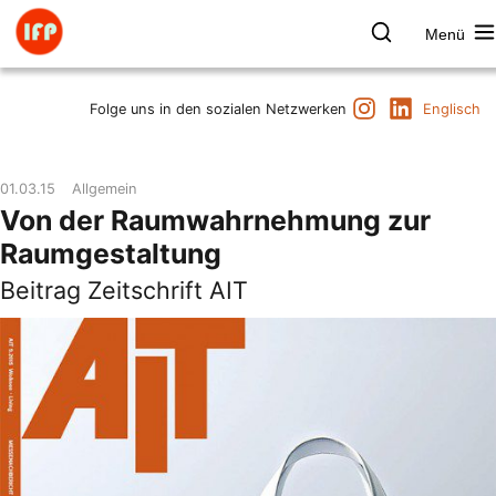
Zum
Inhalt
Menü
springen
Farbpsychologie
Suchen
Instagram
LinkedIn
Termine
Folge uns in den sozialen Netzwerken
Englisch
Produkt & Marke
Raum & Gesundheit
01.03.15
Allgemein
Kunst & Kultur
Von der Raumwahrnehmung zur
Vorträge & Publikationen
Raumgestaltung
Institut
Beitrag Zeitschrift AIT
Axel Buether
Kontakt