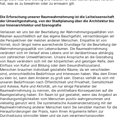
hat, was es zu bewahren oder zu erneuern gilt.
Die Erforschung unserer Raumwahrnehmung ist die Leitwissenschaft
der Umweltgestaltung, von der Stadtplanung über die Architektur bis
zur Innenarchitektur und Szenografie
Verlassen wir uns bei der Beurteilung der Wahrnehmungsqualitäten von
Räumen ausschließlich auf das eigene Bauchgefühl, vernachlässigen wir
die Perspektiven der meisten anderen Menschen. Empathie ist von
Vorteil, doch längst keine ausreichende Grundlage für die Beurteilung der
Wahrnehmungsqualität von Lebensräumen. Die Raumwahrnehmung
verändert sich im Verlauf eines Lebens und ist darüberhinaus abhängig
von zahlreichen Umweltfaktoren. Unsere Ansprüche an die Gestaltung
von Raum verändern sich mit der körperlichen und geistigen Reife, dem
Einfluss von Kultur und Bildung oder dem Gesundheitszustand.
Menschen brauchen individuell gestaltete Räume, da wir verschieden
sind, unterschiedliche Bedürfnisse und Interessen haben. Was dem Einen
zu klein ist, kann dem Anderen zu groß sein. Ebenso verhält es sich mit
unseren Bedürfnissen nach Öffentlichkeit und Privatheit, Gemütlichkeit
und Askese, Ruhe und Aktivität, um nur einige Parameter der
Raumwahrnehmung zu nennen, die unmittelbare Konsequenzen auf die
Raumgestaltung haben. Ein Raum ist gut gestaltet, wenn das Angebot an
Handlungsmöglichkeiten vom Menschen positiv wahrgenommen und
vielseitig genutzt wird. Die systematische Auseinandersetzung mit der
Raumwahrnehmung anderer Menschen kann Sie sensibler machen für die
Herausforderungen der Praxis, kann Ihnen Argumente liefern zur
Durchsetzung sinnvoller Ideen und sie zum verantwortungsvollen