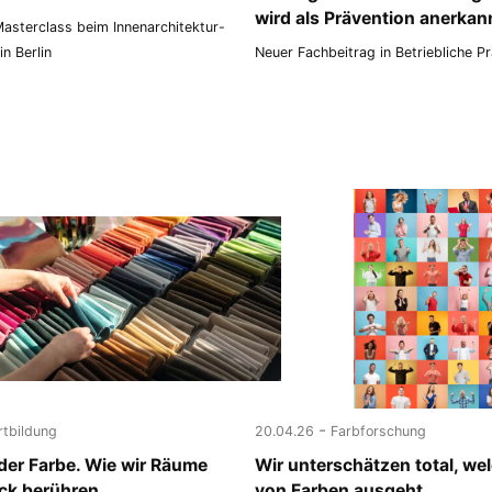
wird als Prävention anerkan
asterclass beim Innenarchitektur-
n Berlin
Neuer Fachbeitrag in Betriebliche P
-
rtbildung
20.04.26
Farbforschung
 der Farbe. Wie wir Räume
Wir unterschätzen total, we
ick berühren
von Farben ausgeht