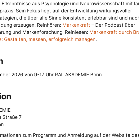
e Erkenntnisse aus Psychologie und Neurowissenschaft mit la
raxis. Sein Fokus liegt auf der Entwicklung wirkungsvoller
tegien, die über alle Sinne konsistent erlebbar sind und nac
dung erzeugen. Reinhören:
Markenkraft
– Der Podcast über
rung und Markenforschung, Reinlesen:
Markenkraft durch B
e: Gestalten, messen, erfolgreich managen
.
m
mber 2026 von 9-17 Uhr RAL AKADEMIE Bonn
ion
EMIE
e Straße 7
nn
rmationen zum Programm und Anmeldung auf der Website de