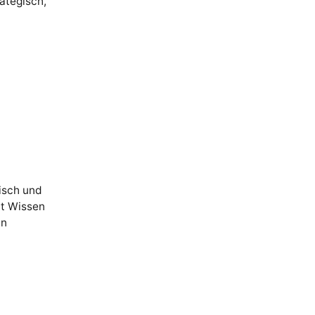
ategisch,
isch und
lt Wissen
in