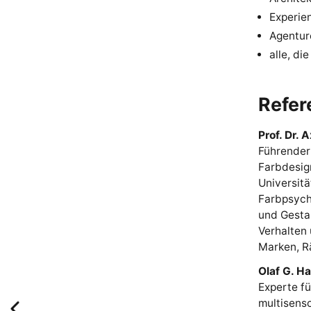
Experie
Agentur
alle, di
Refer
Prof. Dr. 
Führender
Farbdesign
Universitä
Farbpsych
und Gesta
Verhalten
Marken, R
Olaf G. H
Experte f
multisens