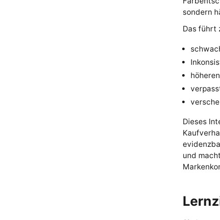
Farbentsc
sondern h
Das führt 
schwach
Inkonsi
höheren
verpass
versche
Dieses In
Kaufverha
evidenzbas
und macht
Markenkom
Lernz