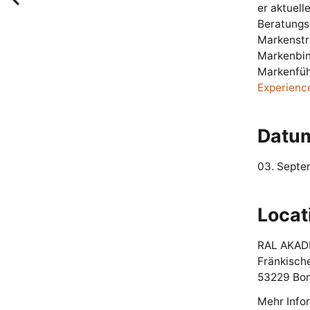
er aktuell
Beratungsp
Markenstra
Markenbin
Markenfüh
Experienc
Datu
03. Septe
Locat
RAL AKAD
Fränkisch
53229 Bo
Mehr Info