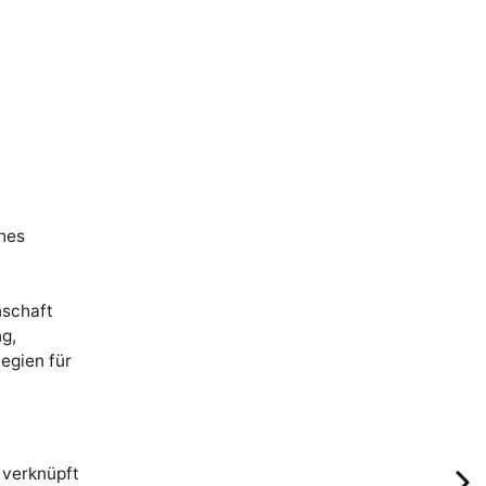
hes
nschaft
g,
egien für
verknüpft