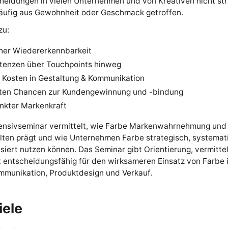
heidungen in vielen Unternehmen und von Kreativen nicht str
äufig aus Gewohnheit oder Geschmack getroffen.
zu:
er Wiedererkennbarkeit
stenzen über Touchpoints hinweg
 Kosten in Gestaltung & Kommunikation
ten Chancen zur Kundengewinnung und -bindung
nkter Markenkraft
tensivseminar vermittelt, wie Farbe Markenwahrnehmung und
lten prägt und wie Unternehmen Farbe strategisch, systemat
iert nutzen können. Das Seminar gibt Orientierung, vermitte
 entscheidungsfähig für den wirksameren Einsatz von Farbe 
munikation, Produktdesign und Verkauf.
iele