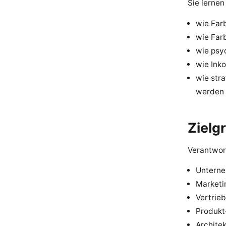
Sie lernen
wie Far
wie Far
wie psy
wie Ink
wie str
werden
Zielg
Verantwor
Untern
Marketi
Vertrieb
Produkt
Architek