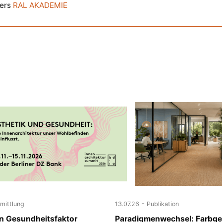
ters
RAL AKADEMIE
-
rmittlung
13.07.26
Publikation
ein Gesundheitsfaktor
Paradigmenwechsel: Farbge