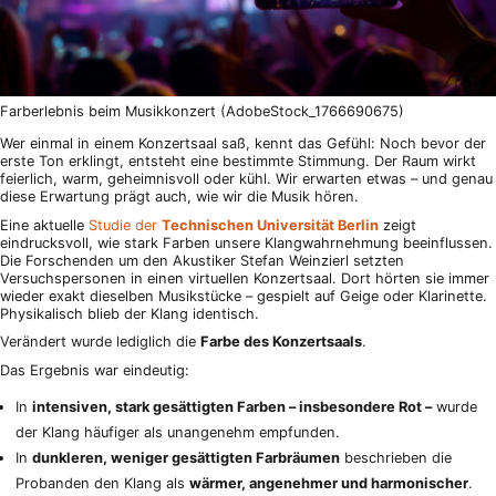
Farberlebnis beim Musikkonzert (AdobeStock_1766690675)
Wer einmal in einem Konzertsaal saß, kennt das Gefühl: Noch bevor der
erste Ton erklingt, entsteht eine bestimmte Stimmung. Der Raum wirkt
feierlich, warm, geheimnisvoll oder kühl. Wir erwarten etwas – und genau
diese Erwartung prägt auch, wie wir die Musik hören.
Eine aktuelle
Studie der
Technischen Universität Berlin
zeigt
eindrucksvoll, wie stark Farben unsere Klangwahrnehmung beeinflussen.
Die Forschenden um den Akustiker Stefan Weinzierl setzten
Versuchspersonen in einen virtuellen Konzertsaal. Dort hörten sie immer
wieder exakt dieselben Musikstücke – gespielt auf Geige oder Klarinette.
Physikalisch blieb der Klang identisch.
Verändert wurde lediglich die
Farbe des Konzertsaals
.
Das Ergebnis war eindeutig:
In
intensiven, stark gesättigten Farben – insbesondere Rot –
wurde
der Klang häufiger als unangenehm empfunden.
In
dunkleren, weniger gesättigten Farbräumen
beschrieben die
Probanden den Klang als
wärmer, angenehmer und harmonischer
.