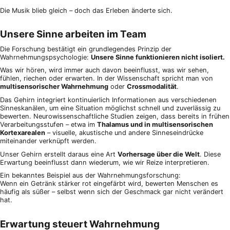
Die Musik blieb gleich – doch das Erleben änderte sich.
Unsere Sinne arbeiten im Team
Die Forschung bestätigt ein grundlegendes Prinzip der
Wahrnehmungspsychologie:
Unsere Sinne funktionieren nicht isoliert.
Was wir hören, wird immer auch davon beeinflusst, was wir sehen,
fühlen, riechen oder erwarten. In der Wissenschaft spricht man von
multisensorischer Wahrnehmung
oder
Crossmodalität
.
Das Gehirn integriert kontinuierlich Informationen aus verschiedenen
Sinneskanälen, um eine Situation möglichst schnell und zuverlässig zu
bewerten. Neurowissenschaftliche Studien zeigen, dass bereits in frühen
Verarbeitungsstufen – etwa im
Thalamus und in multisensorischen
Kortexarealen
– visuelle, akustische und andere Sinneseindrücke
miteinander verknüpft werden.
Unser Gehirn erstellt daraus eine Art
Vorhersage über die Welt
. Diese
Erwartung beeinflusst dann wiederum, wie wir Reize interpretieren.
Ein bekanntes Beispiel aus der Wahrnehmungsforschung:
Wenn ein Getränk stärker rot eingefärbt wird, bewerten Menschen es
häufig als süßer – selbst wenn sich der Geschmack gar nicht verändert
hat.
Erwartung steuert Wahrnehmung