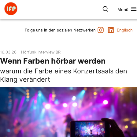
Zum
Inhalt
Menü
springen
Farbpsychologie
Suchen
Instagram
LinkedIn
Termine
Folge uns in den sozialen Netzwerken
Englisch
Produkt & Marke
Raum & Gesundheit
16.03.26
Hörfunk Interview BR
Kunst & Kultur
Wenn Farben hörbar werden
Vorträge & Publikationen
warum die Farbe eines Konzertsaals den
Institut
Klang verändert
Axel Buether
Kontakt