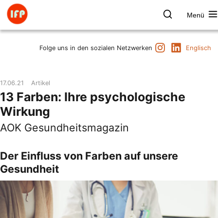
Zum
Inhalt
Menü
springen
Farbpsychologie
Suchen
Instagram
LinkedIn
Termine
Folge uns in den sozialen Netzwerken
Englisch
Produkt & Marke
Raum & Gesundheit
17.06.21
Artikel
Kunst & Kultur
13 Farben: Ihre psychologische
Vorträge & Publikationen
Wirkung
Institut
AOK Gesundheitsmagazin
Axel Buether
Kontakt
Der Einfluss von Farben auf unsere
Gesundheit