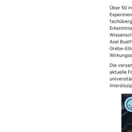
Über 50 in
Experiment
fachüberg
Erkenntnis
Wissenscha
Axel Bueth
Grebe-Elli
Wirkungss
Die versa
aktuelle F
universitä
Interdiszi