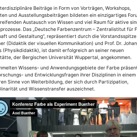
terdisziplinäre Beiträge in Form von Vorträgen, Workshops,
en und Ausstellungsbeiträgen bildeten ein einzigartiges For
reifenden Austausch von Wissen und viel Raum für aktive sin
prozesse. Das „Deutsche Farbenzentrum – Zentralistitut für F
ft und Gestaltung“, repräsentiert durch die Vorstandsspitze 
er (Didaktik der visuellen Kommunikation) und Prof. Dr. Joha
s (Physikdidaktik), ist damit erfolgreich an seiner neuen
tätte, der Bergischen Universität Wuppertal, angekommen.
mmelten Wissens- und Anwendungsgebiete der Farbe präsent
orschungs- und Entwicklungsfragen ihrer Disziplinen in einem
ren Sinne von Weiterbildung, der sich durch Partizipation,
plinarität und Wissenstransfer auszeichnet.