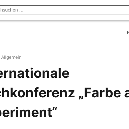
unst & Kultur
Vorträge & Publikationen
Institut
Axel B
Allgemein
ernationale
hkonferenz „Farbe 
eriment“