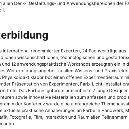
in allen Denk-, Gestaltungs- und Anwendungsbereichen der F
ll.
erbildung
s international renommierter Experten, 24 Fachvorträge aus
edlichen wissenschaftlichen, technologischen und gestalteri
en und 12 anwendungspraktische Workshops erzeugten ein in d
ges Weiterbildungsangebot zu allen Wissens- und Praxisfelde
 Physikdidaktiklabor bot einen offenen Experimentierraum mi
nder Präsentation von Experimenten, Farb-Licht-Installation
rmitteln. Das Farbdesignforum präsentierte 7 junge Designer
nturen sowie innovative Materialien zum anfassen und probie
ogramm der Konferenz wurde eine umfangreiche Themenausst
ie aktuelle praktische Annäherungen an Farbe in Handwerk, M
rafik, Fotografie, Film, Interaktion und Raum allen Teilnehmern 
 machte.