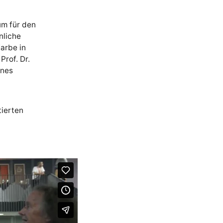
um für den
nliche
arbe in
Prof. Dr.
nnes
ierten