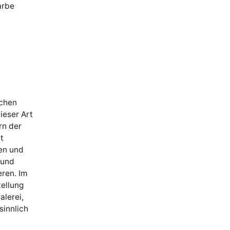
arbe
schen
ieser Art
rn der
t
en und
 und
ren. Im
ellung
alerei,
sinnlich