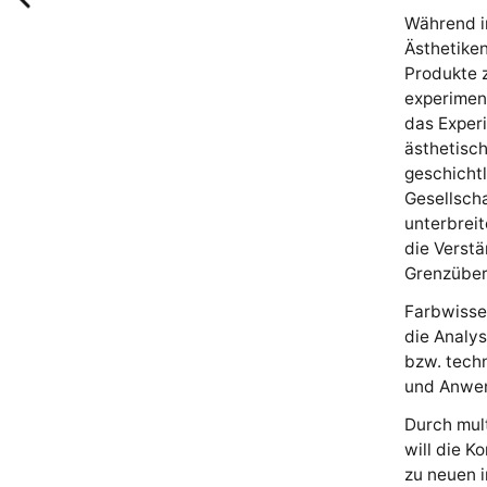
Während i
Ästhetiken
Produkte z
experiment
das Exper
ästhetisch
geschichtl
Gesellsch
unterbrei
die Verstä
Grenzüber
Farbwisse
die Analys
bzw. tech
und Anwe
Durch mul
will die K
zu neuen i