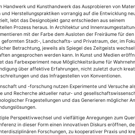
n Handwerk und Kunsthandwerk das Ausprobieren von Materi
 und Herstellungspraktiken vorrangig auf die Entwicklung ne
ielt, lebt das Designobjekt ganz entschieden aus seinem
ellen Prozess heraus. In Architektur und Innenraumgestaltun
imentieren mit der Farbe dem Ausloten der Freiräume für den
 geformten Stadt-, Landschafts- und Privatraum, der, im Fok
icher Betrachtung, jeweils als Spiegel des Zeitgeists wechse
aften angesprochen werden kann. In Kunst und Medien eröffn
tet das Farbexperiment neue Möglichkeitsräume für Wahrne
ndigung über affektive Erfahrungen, nicht zuletzt durch kreat
schreitungen und das Infragestellen von Konventionen.
nschaft und -forschung nutzen Experimente und Versuche als
e und Recherche aktueller natur- und gesellschaftswissensch
nologischer Fragestellungen und das Generieren möglicher A
ndungslösungen.
tiple Perspektivwechsel und vielfältige Anregungen zum Que
onferenz in dieser Form einen innovativen Diskurs eröffnen, der
nterdisziplinären Forschungen, zu kooperativer Praxis und kr