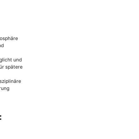
mosphäre
nd
glicht und
ür spätere
sziplinäre
rung
: