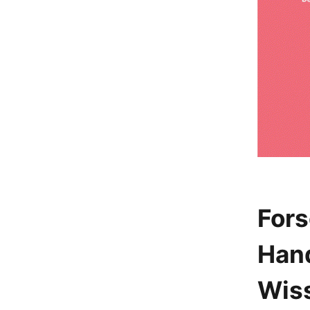
Fors
Hand
Wis