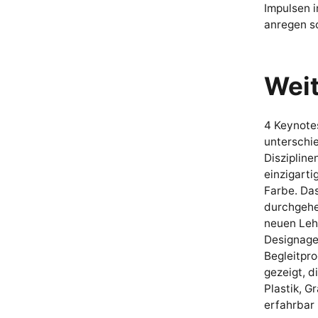
Impulsen 
anregen so
Weit
4 Keynote
unterschi
Disziplin
einzigarti
Farbe. Das
durchgehe
neuen Leh
Designage
Begleitpr
gezeigt, d
Plastik, G
erfahrbar