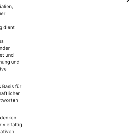
alien,
uer
g dient
us
lnder
et und
hmung und
ive
 Basis für
aftlicher
ntworten
rdenken
 vielfältig
eativen