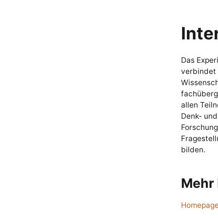
Inte
Das Exper
verbindet 
Wissenscha
fachüberg
allen Teil
Denk- und 
Forschungs
Fragestel
bilden.
Mehr 
Homepage 