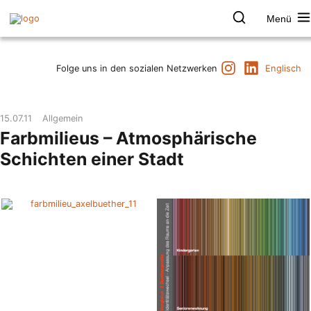
Zum
Inhalt
Menü
springen
Farbpsychologie
Suchen
Termine
Instagram
LinkedIn
Folge uns in den sozialen Netzwerken
Englisch
Produkt & Marke
Raum & Gesundheit
15.07.11
Allgemein
Kunst & Kultur
Farbmilieus – Atmosphärische
Vorträge & Publikationen
Schichten einer Stadt
Institut
Axel Buether
Kontakt