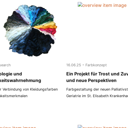
-
search
16.06.25
Farbkonzept
ologie und
Ein Projekt für Trost und Zu
hkeitswahrnehmung
und neue Perspektiven
ur Verbindung von Kleidungsfarben
Farbgestaltung der neuen Palliativs
hkeitsmerkmalen
Geriatrie im St. Elisabeth Krankenha