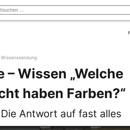
unst & Kultur
Vorträge & Publikationen
Institut
Axel B
Wissenssendung
e – Wissen „Welche
cht haben Farben?“
 Die Antwort auf fast alles