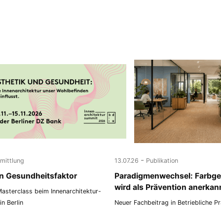
-
rmittlung
13.07.26
Publikation
ein Gesundheitsfaktor
Paradigmenwechsel: Farbge
wird als Prävention anerkan
asterclass beim Innenarchitektur-
n Berlin
Neuer Fachbeitrag in Betriebliche P