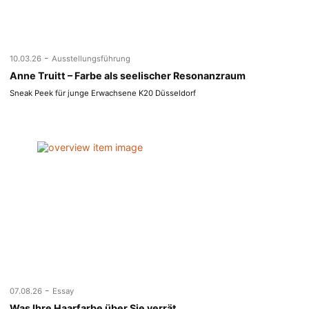
-
10.03.26
Ausstellungsführung
Anne Truitt – Farbe als seelischer Resonanzraum
Sneak Peek für junge Erwachsene K20 Düsseldorf
-
07.08.26
Essay
Was Ihre Haarfarbe über Sie verrät