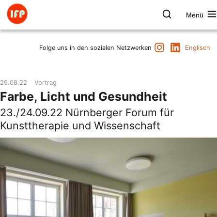
Zum
Inhalt
Menü
springen
Farbpsychologie
Suchen
Instagram
LinkedIn
Termine
Folge uns in den sozialen Netzwerken
Englisch
Produkt & Marke
Raum & Gesundheit
29.08.22
Vortrag
Kunst & Kultur
Farbe, Licht und Gesundheit
Vorträge & Publikationen
23./24.09.22 Nürnberger Forum für
Institut
Kunsttherapie und Wissenschaft
Axel Buether
Kontakt