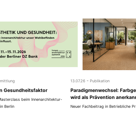
-
rmittlung
13.07.26
Publikation
ein Gesundheitsfaktor
Paradigmenwechsel: Farbge
wird als Prävention anerkan
asterclass beim Innenarchitektur-
n Berlin
Neuer Fachbeitrag in Betriebliche P