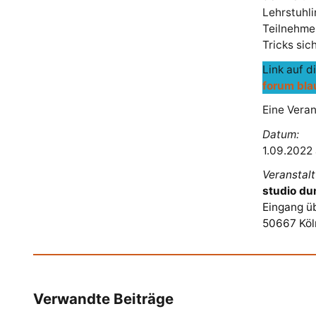
Lehrstuhli
Teilnehmer
Tricks sic
Link auf d
forum bla
Eine Vera
Datum:
1.09.2022
Veranstalt
studio d
Eingang üb
50667 Köl
Verwandte Beiträge