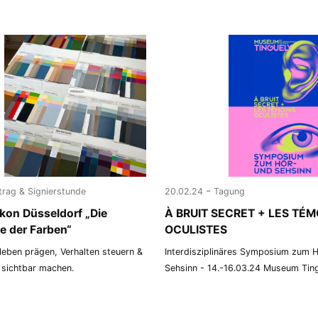
-
trag & Signierstunde
20.02.24
Tagung
kon Düsseldorf „Die
À BRUIT SECRET + LES TÉM
e der Farben“
OCULISTES
leben prägen, Verhalten steuern &
Interdisziplinäres Symposium zum 
t sichtbar machen.
Sehsinn - 14.-16.03.24 Museum Ting