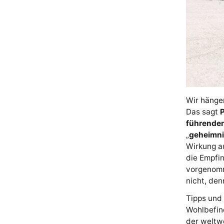
Wir hänge
Das sagt
P
führenden
„
geheimni
Wirkung a
die Empfi
vorgenomme
nicht, den
Tipps und
Wohlbefind
der weltw