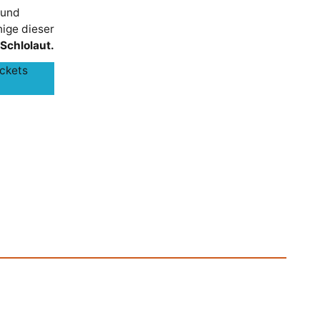
 und
nige dieser
Schlolaut.
ickets