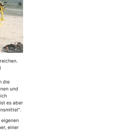
reichen.
t
m die
enen und
ich
ist es aber
nsmittel“.
 eigenen
er, einer