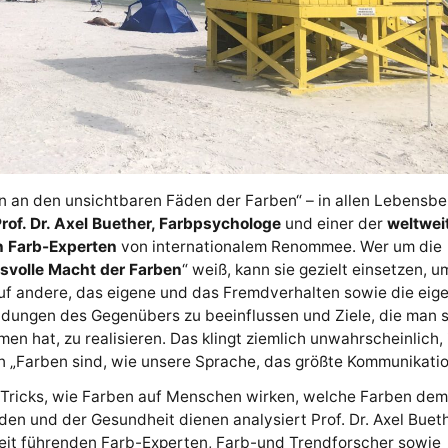
n an den unsichtbaren Fäden der Farben“ – in allen Lebensbe
rof. Dr. Axel Buether, Farbpsychologe
und einer der
weltwei
 Farb-Experten
von internationalem Renommee. Wer um die
svolle Macht der Farben
“ weiß, kann sie gezielt einsetzen, u
uf andere, das eigene und das Fremdverhalten sowie die eig
ndungen des Gegenübers zu beeinflussen und Ziele, die man s
n hat, zu realisieren. Das klingt ziemlich unwahrscheinlich, 
n „Farben sind, wie unsere Sprache, das größte Kommunikatio
 Tricks, wie Farben auf Menschen wirken, welche Farben dem
en und der Gesundheit dienen analysiert Prof. Dr. Axel Bueth
eit führenden Farb-Experten, Farb-und Trendforscher sowie