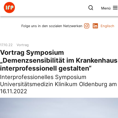
Zum
Inhalt
Menü
springen
Farbpsychologie
Suchen
Instagram
LinkedIn
Termine
Folge uns in den sozialen Netzwerken
Englisch
Produkt & Marke
Raum & Gesundheit
17.10.22
Vortrag
Kunst & Kultur
Vortrag Symposium
Vorträge & Publikationen
„Demenzsensibilität im Krankenhaus
Institut
interprofessionell gestalten“
Axel Buether
Interprofessionelles Symposium
Kontakt
Universitätsmedizin Klinikum Oldenburg am
16.11.2022