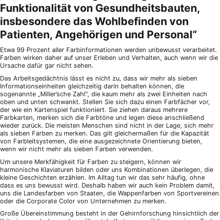
Funktionalität von Gesundheitsbauten,
insbesondere das Wohlbefinden von
Patienten, Angehörigen und Personal“
Etwa 99 Prozent aller Farbinformationen werden unbewusst verarbeitet.
Farben wirken daher auf unser Erleben und Verhalten, auch wenn wir die
Ursache dafür gar nicht sehen.
Das Arbeitsgedächtnis lässt es nicht zu, dass wir mehr als sieben
Informationseinheiten gleichzeitig darin behalten können, die
sogenannte „Miller’sche Zahl“, die kaum mehr als zwei Einheiten nach
oben und unten schwankt. Stellen Sie sich dazu einen Farbfächer vor,
der wie ein Kartenspiel funktioniert. Sie ziehen daraus mehrere
Farbkarten, merken sich die Farbtöne und legen diese anschließend
wieder zurück. Die meisten Menschen sind nicht in der Lage, sich mehr
als sieben Farben zu merken. Das gilt gleichermaßen für die Kapazität
von Farbleitsystemen, die eine ausgezeichnete Orientierung bieten,
wenn wir nicht mehr als sieben Farben verwenden.
Um unsere Merkfähigkeit für Farben zu steigern, können wir
harmonische Klaviaturen bilden oder uns Kombinationen überlegen, die
kleine Geschichten erzählen. Im Alltag tun wir das sehr häufig, ohne
dass es uns bewusst wird. Deshalb haben wir auch kein Problem damit,
uns die Landesfarben von Staaten, die Wappenfarben von Sportvereinen
oder die Corporate Color von Unternehmen zu merken.
Große Übereinstimmung besteht in der Gehirnforschung hinsichtlich der