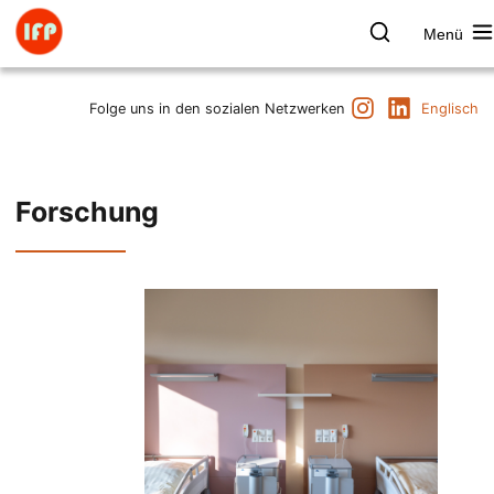
Zum
Inhalt
Menü
springen
Farbpsychologie
Suchen
Instagram
LinkedIn
Termine
Folge uns in den sozialen Netzwerken
Englisch
Produkt & Marke
Raum & Gesundheit
Kunst & Kultur
Forschung
Vorträge & Publikationen
Institut
Axel Buether
Kontakt