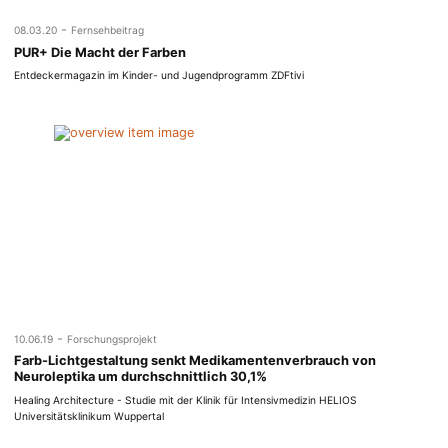
-
08.03.20
Fernsehbeitrag
PUR+ Die Macht der Farben
Entdeckermagazin im Kinder- und Jugendprogramm ZDFtivi
-
10.06.19
Forschungsprojekt
Farb-Lichtgestaltung senkt Medikamentenverbrauch von
Neuroleptika um durchschnittlich 30,1%
Healing Architecture - Studie mit der Klinik für Intensivmedizin HELIOS
Universitätsklinikum Wuppertal